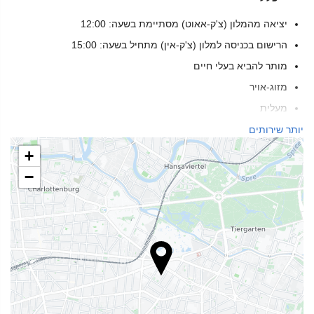
יציאה מהמלון (צ'ק-אאוט) מסתיימת בשעה: 12:00
הרישום בכניסה למלון (צ'ק-אין) מתחיל בשעה: 15:00
מותר להביא בעלי חיים
מזוג-אויר
מעלית
אנשים עם ניידות מוגבלת
יותר שירותים
חדרים ללא לעשן
+
אזור עישון
−
בריאות
בר-בריכה
כיסאות חוף/נוח
חדר שיזוף
ספא