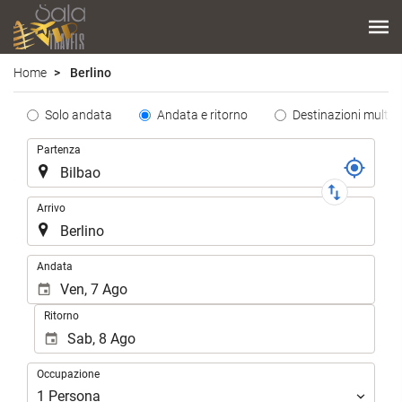
Home
Berlino
Tipo
Solo andata
Andata e ritorno
Destinazioni multipl
de
Tratta
Partenza
Trayecto
Arrivo
.
Andata
Ritorno
Occupazione
Occupazione
1
Persona