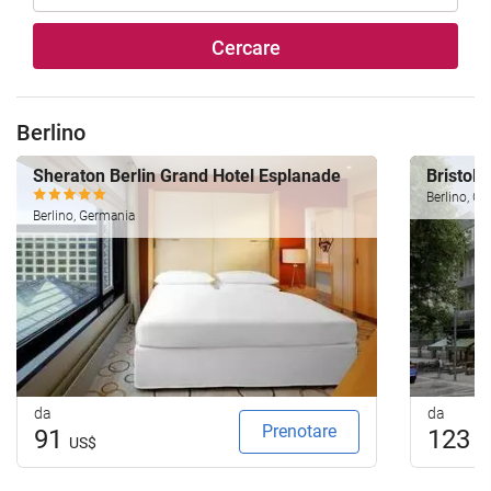
Cercare
Berlino
Sheraton Berlin Grand Hotel Esplanade
Bristol 
Berlino, G
Berlino, Germania
da
da
Prenotare
91
123
US$
U