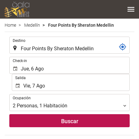
Home
Medellín
Four Points By Sheraton Medellin
.
Destino
.
Check-in
Salida
Ocupación
Ocupación
2
Personas
,
1
Habitación
Buscar