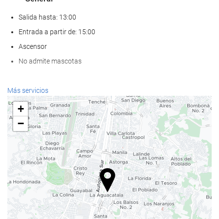
Salida hasta: 13:00
Entrada a partir de: 15:00
Ascensor
No admite mascotas
Bienestar
Más servicios
Spa
+
Hammam
−
Sauna
Gimnasio
Comida y bebida
Restaurante a la carta
Bar