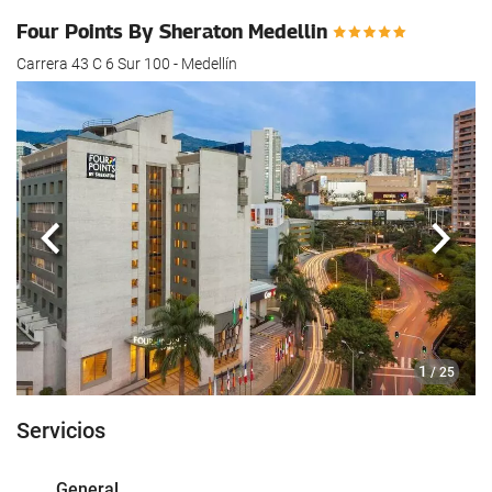
Four Points By Sheraton Medellin
Carrera 43 C 6 Sur 100 - Medellín
Anterior
Sigui
1
/ 25
Servicios
General