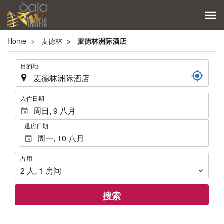
Home
麦德林
麦德林洲际酒店
.
目的地
.
入住日期
退房日期
占
占用
用
2
人
,
1
房间
搜索