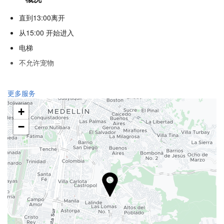
直到13:00离开
从15:00 开始进入
电梯
不允许宠物
健康
更多服务
水疗中心
+
土耳其浴
−
三温暖
健身房
食品与饮品
单点餐厅
酒巴