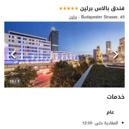
فندق بالاس برلين
Budapester Strasse, 45 - برلين
السابق
التالي
1
/ 15
خدمات
عام
المغادرة حتى: 12:00