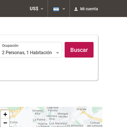
US$
Mi cuenta
Ocupación
Ocupación
Buscar
2
Personas
,
1
Habitación
+
−