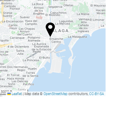
5000 ft
Leaflet
|
Map data ©
OpenStreetMap
contributors,
CC-BY-SA