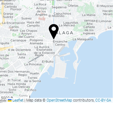
5000 ft
Leaflet
|
Map data ©
OpenStreetMap
contributors,
CC-BY-SA