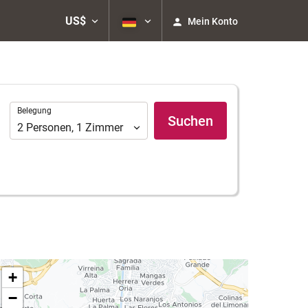
US$
Mein Konto
Belegung
Belegung
Suchen
2
Personen
,
1
Zimmer
+
−