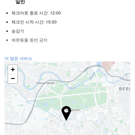
일반
체크아웃 종료 시간: 12:00
체크인 시작 시간: 15:00
승강기
애완동물 동반 금지
리셉션 서비스
더 많은 서비스
24시간 프런트 데스크
+
수하물 보관소
−
푸드 & 베버리지
일품요리 레스토랑
바
비즈니스 시설