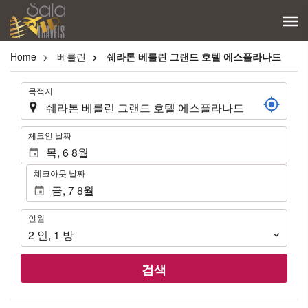
Home
베를린
쉐라톤 베를린 그랜드 호텔 에스플라나드
.
목적지
.
체크인 날짜
체크아웃 날짜
인
인원
원
2
인
,
1
방
검색