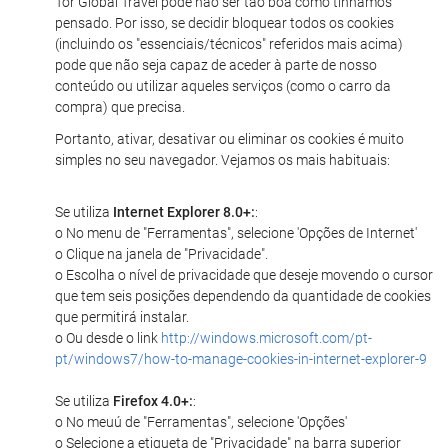
Tor Global Travel pode não ser tão boa como tínhamos
pensado. Por isso, se decidir bloquear todos os cookies
(incluindo os "essenciais/técnicos" referidos mais acima)
pode que não seja capaz de aceder à parte de nosso
conteúdo ou utilizar aqueles serviços (como o carro da
compra) que precisa.
Portanto, ativar, desativar ou eliminar os cookies é muito
simples no seu navegador. Vejamos os mais habituais:
Se utiliza
Internet Explorer 8.0+:
:
o No menu de "Ferramentas", selecione 'Opções de Internet'
o Clique na janela de "Privacidade".
o Escolha o nível de privacidade que deseje movendo o cursor
que tem seis posições dependendo da quantidade de cookies
que permitirá instalar.
o Ou desde o link
http://windows.microsoft.com/pt-
pt/windows7/how-to-manage-cookies-in-internet-explorer-9
Se utiliza
Firefox 4.0+:
:
o No meuú de "Ferramentas", selecione 'Opções'
o Selecione a etiqueta de "Privacidade" na barra superior