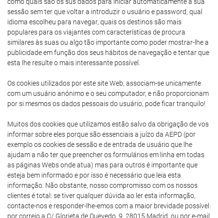
como quais são os sus dados para iniciar automaticamente a sua
sessão sem ter que voltar a introduzir o usuário e password, qual
idioma escolheu para navegar, quais os destinos são mais
populares para os viajantes com características de procura
similares às suas ou algo tão importante como poder mostrar-lhe a
publicidade em função dos seus hábitos de navegação e tentar que
esta lhe resulte o mais interessante possível.
Os cookies utilizados por este site Web, associam-se unicamente
com um usuário anónimo e o seu computador, e não proporcionam
por si mesmos os dados pessoais do usuário, pode ficar tranquilo!
Muitos dos cookies que utilizamos estão salvo da obrigação de vos
informar sobre eles porque são essenciais a juízo da AEPD (por
exemplo os cookies de sessão e de entrada de usuário que lhe
ajudam a não ter que preencher os formulários em linha em todas
as páginas Webs onde atua) mas para outros é importante que
esteja bem informado e por isso é necessário que leia esta
informação. Não obstante, nosso compromisso com os nossos
clientes é total: se tiver qualquer dúvida ao ler esta informação,
contacte-nos e responder-lhe-emos com a maior brevidade possível:
por correio a C/ Glorieta de Quevedo, 9, 28015 Madrid, ou por e-mail