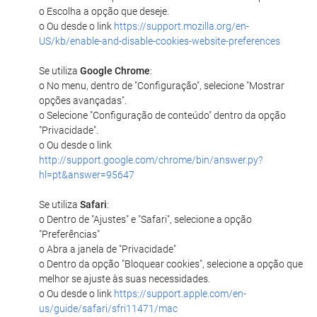
o Escolha a opção que deseje.
o Ou desde o link
https://support.mozilla.org/en-
US/kb/enable-and-disable-cookies-website-preferences
Se utiliza
Google Chrome
:
o No menu, dentro de "Configuração", selecione "Mostrar
opções avançadas".
o Selecione "Configuração de conteúdo" dentro da opção
"Privacidade".
o Ou desde o link
http://support.google.com/chrome/bin/answer.py?
hl=pt&answer=95647
Se utiliza
Safari
:
o Dentro de "Ajustes" e "Safari", selecione a opção
"Preferências"
o Abra a janela de "Privacidade"
o Dentro da opção "Bloquear cookies", selecione a opção que
melhor se ajuste às suas necessidades.
o Ou desde o link
https://support.apple.com/en-
us/guide/safari/sfri11471/mac