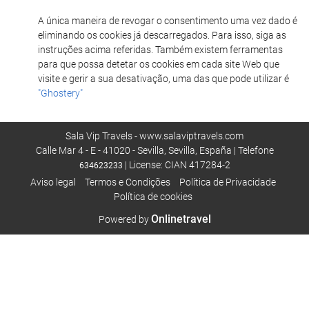
A única maneira de revogar o consentimento uma vez dado é
eliminando os cookies já descarregados. Para isso, siga as
instruções acima referidas. Também existem ferramentas
para que possa detetar os cookies em cada site Web que
visite e gerir a sua desativação, uma das que pode utilizar é
"Ghostery"
Sala Vip Travels - www.salaviptravels.com
Calle Mar 4 - E - 41020 - Sevilla, Sevilla, España | Telefone
| License: CIAN 417284-2
634623233
Aviso legal
Termos e Condições
Política de Privacidade
Política de cookies
Onlinetravel
Powered by