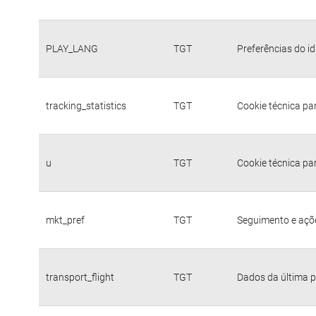
PLAY_LANG
TGT
Preferências do i
tracking_statistics
TGT
Cookie técnica pa
u
TGT
Cookie técnica pa
mkt_pref
TGT
Seguimento e açõe
transport_flight
TGT
Dados da última p