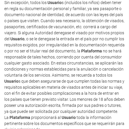
Sin excepción, todos los
Usuario
s (incluidos los niños) deben tener
en regla su documentación personal y familiar, ya sea pasaporte o
documento nacional de identidad, de acuerdo con las leyes del país
o países que visiten. Cuando sea necesario, la obtención de visados,
pasaportes, certificados de vacunación, etc. correrá a cargo del
viajero. Si alguna Autoridad denegase el visado por motivos propios
del
Usuario
, o se le denegase la entrada en el país por no cumplir los
requisitos exigidos, por irregularidad en la documentación requerida
o por no ser el titular real del documento, la
Plataforma
no se hará
responsable de tales hechos, corriendo por cuenta del consumidor
cualquier gasto asociado. En estas circunstancias, se aplicarán las
condiciones y normas establecidas para la anulación o cancelación
voluntaria de los servicios. Asimismo, se recuerda a todos los
Usuario
s que deben asegurarse de que cumplen todas las normas y
requisitos aplicables en materia de visados antes de iniciar su viaje,
con el fin de evitar posibles complicaciones a la hora de entrar en
los países que tienen previsto visitar. Los menores de 18 años deben
poseer una autorización escrita, firmada por sus padres o tutores,
ya que puede ser solicitada por cualquier autoridad competente.
La
Plataforma
proporcionará al
Usuario
toda la información
pertinente sobre los documentos específicos que se requerirán para