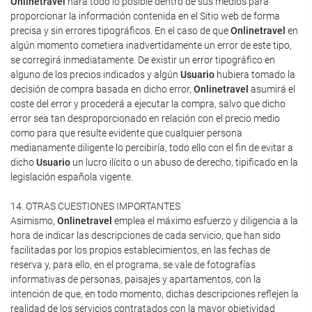
Onlinetravel
hará todo lo posible dentro de sus medios para
proporcionar la información contenida en el Sitio web de forma
precisa y sin errores tipográficos. En el caso de que
Onlinetravel
en
algún momento cometiera inadvertidamente un error de este tipo,
se corregirá inmediatamente. De existir un error tipográfico en
alguno de los precios indicados y algún
Usuario
hubiera tomado la
decisión de compra basada en dicho error,
Onlinetravel
asumirá el
coste del error y procederá a ejecutar la compra, salvo que dicho
error sea tan desproporcionado en relación con el precio medio
como para que resulte evidente que cualquier persona
medianamente diligente lo percibiría, todo ello con el fin de evitar a
dicho
Usuario
un lucro ilícito o un abuso de derecho, tipificado en la
legislación española vigente.
14. OTRAS CUESTIONES IMPORTANTES
Asimismo,
Onlinetravel
emplea el máximo esfuerzo y diligencia a la
hora de indicar las descripciones de cada servicio, que han sido
facilitadas por los propios establecimientos, en las fechas de
reserva y, para ello, en el programa, se vale de fotografías
informativas de personas, paisajes y apartamentos, con la
intención de que, en todo momento, dichas descripciones reflejen la
realidad de los servicios contratados con la mayor objetividad