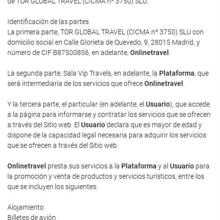
de TOR GLOBAL TRAVEL (CICMA nº 3750) SLU.
Identificación de las partes
La primera parte, TOR GLOBAL TRAVEL (CICMA nº 3750) SLU con
domicilio social en Calle Glorieta de Quevedo, 9, 28015 Madrid, y
número de CIF B87500856, en adelante,
Onlinetravel
.
La segunda parte, Sala Vip Travels, en adelante, la
Plataforma
, que
será intermediaria de los servicios que ofrece
Onlinetravel
.
Y la tercera parte, el particular (en adelante, el
Usuario
), que accede
a la página para informarse y contratar los servicios que se ofrecen
a través del Sitio web. El
Usuario
declara que es mayor de edad y
dispone de la capacidad legal necesaria para adquirir los servicios
que se ofrecen a través del Sitio web.
Onlinetravel
presta sus servicios a la
Plataforma
y al
Usuario
para
la promoción y venta de productos y servicios turísticos, entre los
que se incluyen los siguientes:
Alojamiento
Billetes de avión