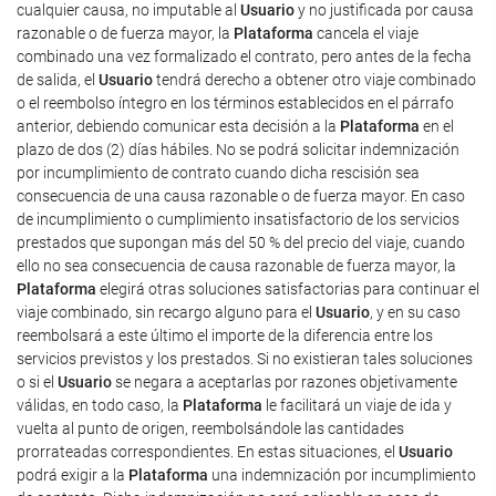
cualquier causa, no imputable al
Usuario
y no justificada por causa
razonable o de fuerza mayor, la
Plataforma
cancela el viaje
combinado una vez formalizado el contrato, pero antes de la fecha
de salida, el
Usuario
tendrá derecho a obtener otro viaje combinado
o el reembolso íntegro en los términos establecidos en el párrafo
anterior, debiendo comunicar esta decisión a la
Plataforma
en el
plazo de dos (2) días hábiles. No se podrá solicitar indemnización
por incumplimiento de contrato cuando dicha rescisión sea
consecuencia de una causa razonable o de fuerza mayor. En caso
de incumplimiento o cumplimiento insatisfactorio de los servicios
prestados que supongan más del 50 % del precio del viaje, cuando
ello no sea consecuencia de causa razonable de fuerza mayor, la
Plataforma
elegirá otras soluciones satisfactorias para continuar el
viaje combinado, sin recargo alguno para el
Usuario
, y en su caso
reembolsará a este último el importe de la diferencia entre los
servicios previstos y los prestados. Si no existieran tales soluciones
o si el
Usuario
se negara a aceptarlas por razones objetivamente
válidas, en todo caso, la
Plataforma
le facilitará un viaje de ida y
vuelta al punto de origen, reembolsándole las cantidades
prorrateadas correspondientes. En estas situaciones, el
Usuario
podrá exigir a la
Plataforma
una indemnización por incumplimiento