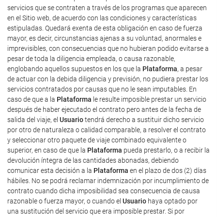
servicios que se contraten a través de los programas que aparecen
en el Sitio web, de acuerdo con las condiciones y características
estipuladas. Quedará exenta de esta obligación en caso de fuerza
mayor, es decir, circunstancias ajenas a su voluntad, anormales e
imprevisibles, con consecuencias que no hubieran podido evitarse a
pesar de toda la diligencia empleada, o causa razonable,
englobando aquellos supuestos en los que la
Plataforma
, a pesar
de actuar con la debida diligencia y previsión, no pudiera prestar los
servicios contratados por causas que no le sean imputables. En
caso de que a la
Plataforma
le resulte imposible prestar un servicio
después de haber ejecutado el contrato pero antes de la fecha de
salida del viaje, el
Usuario
tendrá derecho a sustituir dicho servicio
por otro de naturaleza o calidad comparable, a resolver el contrato
y seleccionar otro paquete de viaje combinado equivalente o
superior, en caso de que la
Plataforma
pueda prestarlo, o a recibir la
devolución íntegra de las cantidades abonadas, debiendo
comunicar esta decisión a la
Plataforma
en el plazo de dos (2) días
hábiles. No se podrá reclamar indemnización por incumplimiento de
contrato cuando dicha imposibilidad sea consecuencia de causa
razonable o fuerza mayor, o cuando el
Usuario
haya optado por
una sustitución del servicio que era imposible prestar. Si por