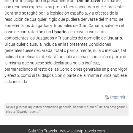
arbitral no aceptado expresamente por
Onlinetravel
. Las partes,
con renuncia expresa a su propio fuero, acuerdan que el presente
Contrato se regirá por la legislación española, y a efectos de la
resolución de cualquier litigio que pudiera derivarse del mismo, se
someten a los Juzgados y Tribunales de Gran Canaria, salvo en el
caso de contratación con
Usuario
s, en cuyo caso serán
competentes los Juzgados y Tribunales del domicilio del
Usuario
.
Si cualquier cláusula incluida en las presentes Condiciones
generales fuese declarada, total o parcialmente, nula o ineficaz, tal
nulidad o ineficacia afectará tan solo a dicha disposición o parte de
la misma que hubiese sido declarada nula o ineficaz,
permaneciendo el resto de las Condiciones generales en pleno vigor
y efecto, como si tal disposición o parte de la misma nunca hubiese
sido incluida.
Imprimir
Si vols guardar aquestes condicions generals, accedeix al menú del teu navegador i
clica a "Guardar com..."
Sala Vip Travels - www.salaviptravels.com