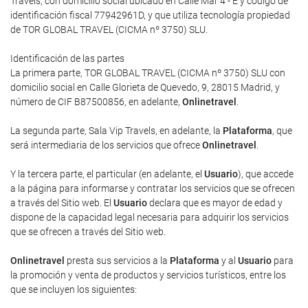
Travels, con domicilio social ubicado en Calle Mar 4 - E y código de
identificación fiscal 77942961D, y que utiliza tecnología propiedad
de TOR GLOBAL TRAVEL (CICMA nº 3750) SLU.
Identificación de las partes
La primera parte, TOR GLOBAL TRAVEL (CICMA nº 3750) SLU con
domicilio social en Calle Glorieta de Quevedo, 9, 28015 Madrid, y
número de CIF B87500856, en adelante,
Onlinetravel
.
La segunda parte, Sala Vip Travels, en adelante, la
Plataforma
, que
será intermediaria de los servicios que ofrece
Onlinetravel
.
Y la tercera parte, el particular (en adelante, el
Usuario
), que accede
a la página para informarse y contratar los servicios que se ofrecen
a través del Sitio web. El
Usuario
declara que es mayor de edad y
dispone de la capacidad legal necesaria para adquirir los servicios
que se ofrecen a través del Sitio web.
Onlinetravel
presta sus servicios a la
Plataforma
y al
Usuario
para
la promoción y venta de productos y servicios turísticos, entre los
que se incluyen los siguientes: