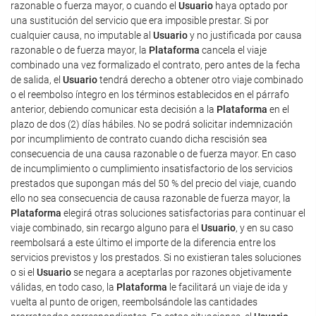
razonable o fuerza mayor, o cuando el
Usuario
haya optado por
una sustitución del servicio que era imposible prestar. Si por
cualquier causa, no imputable al
Usuario
y no justificada por causa
razonable o de fuerza mayor, la
Plataforma
cancela el viaje
combinado una vez formalizado el contrato, pero antes de la fecha
de salida, el
Usuario
tendrá derecho a obtener otro viaje combinado
o el reembolso íntegro en los términos establecidos en el párrafo
anterior, debiendo comunicar esta decisión a la
Plataforma
en el
plazo de dos (2) días hábiles. No se podrá solicitar indemnización
por incumplimiento de contrato cuando dicha rescisión sea
consecuencia de una causa razonable o de fuerza mayor. En caso
de incumplimiento o cumplimiento insatisfactorio de los servicios
prestados que supongan más del 50 % del precio del viaje, cuando
ello no sea consecuencia de causa razonable de fuerza mayor, la
Plataforma
elegirá otras soluciones satisfactorias para continuar el
viaje combinado, sin recargo alguno para el
Usuario
, y en su caso
reembolsará a este último el importe de la diferencia entre los
servicios previstos y los prestados. Si no existieran tales soluciones
o si el
Usuario
se negara a aceptarlas por razones objetivamente
válidas, en todo caso, la
Plataforma
le facilitará un viaje de ida y
vuelta al punto de origen, reembolsándole las cantidades