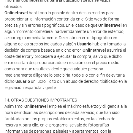
informáticos necesarios para la utilización de los servicios
ofrecidos.
Onlinetravel
hará todo lo posible dentro de sus medios para
proporcionar la información contenida en el Sitio web de forma
precisa y sin errores tipográficos. En el caso de que
Onlinetravel
en
algún momento cometiera inadvertidamente un error de este tipo,
se corregirá inmediatamente. De existir un error tipográfico en
alguno de los precios indicados y algún
Usuario
hubiera tomado la
decisión de compra basada en dicho error,
Onlinetravel
asumirá el
coste del error y procederá a ejecutar la compra, salvo que dicho
error sea tan desproporcionado en relación con el precio medio
como para que resulte evidente que cualquier persona
medianamente diligente lo percibiría, todo ello con el fin de evitar a
dicho
Usuario
un lucro ilícito o un abuso de derecho, tipificado en la
legislación española vigente.
14. OTRAS CUESTIONES IMPORTANTES
Asimismo,
Onlinetravel
emplea el máximo esfuerzo y diligencia a la
hora de indicar las descripciones de cada servicio, que han sido
facilitadas por los propios establecimientos, en las fechas de
reserva y, para ello, en el programa, se vale de fotografías
informativas de personas, paisajes y apartamentos, con la