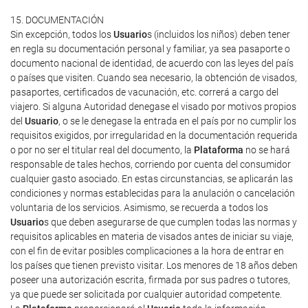
15. DOCUMENTACIÓN
Sin excepción, todos los
Usuario
s (incluidos los niños) deben tener
en regla su documentación personal y familiar, ya sea pasaporte o
documento nacional de identidad, de acuerdo con las leyes del país
o países que visiten. Cuando sea necesario, la obtención de visados,
pasaportes, certificados de vacunación, etc. correrá a cargo del
viajero. Si alguna Autoridad denegase el visado por motivos propios
del
Usuario
, o se le denegase la entrada en el país por no cumplir los
requisitos exigidos, por irregularidad en la documentación requerida
o por no ser el titular real del documento, la
Plataforma
no se hará
responsable de tales hechos, corriendo por cuenta del consumidor
cualquier gasto asociado. En estas circunstancias, se aplicarán las
condiciones y normas establecidas para la anulación o cancelación
voluntaria de los servicios. Asimismo, se recuerda a todos los
Usuario
s que deben asegurarse de que cumplen todas las normas y
requisitos aplicables en materia de visados antes de iniciar su viaje,
con el fin de evitar posibles complicaciones a la hora de entrar en
los países que tienen previsto visitar. Los menores de 18 años deben
poseer una autorización escrita, firmada por sus padres o tutores,
ya que puede ser solicitada por cualquier autoridad competente.