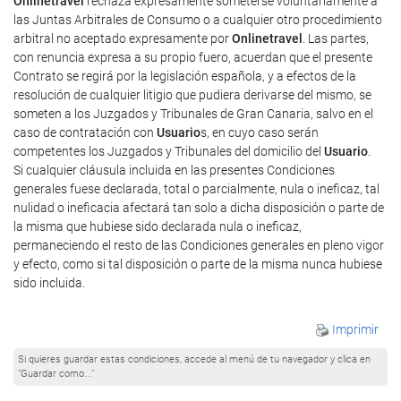
Onlinetravel
rechaza expresamente someterse voluntariamente a
las Juntas Arbitrales de Consumo o a cualquier otro procedimiento
arbitral no aceptado expresamente por
Onlinetravel
. Las partes,
con renuncia expresa a su propio fuero, acuerdan que el presente
Contrato se regirá por la legislación española, y a efectos de la
resolución de cualquier litigio que pudiera derivarse del mismo, se
someten a los Juzgados y Tribunales de Gran Canaria, salvo en el
caso de contratación con
Usuario
s, en cuyo caso serán
competentes los Juzgados y Tribunales del domicilio del
Usuario
.
Si cualquier cláusula incluida en las presentes Condiciones
generales fuese declarada, total o parcialmente, nula o ineficaz, tal
nulidad o ineficacia afectará tan solo a dicha disposición o parte de
la misma que hubiese sido declarada nula o ineficaz,
permaneciendo el resto de las Condiciones generales en pleno vigor
y efecto, como si tal disposición o parte de la misma nunca hubiese
sido incluida.
Imprimir
Si quieres guardar estas condiciones, accede al menú de tu navegador y clica en
"Guardar como..."