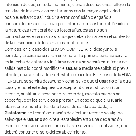
intención de que, en todo momento, dichas descripciones reflejen la
realidad de los servicios contratados con la mayor objetividad
posible, evitando así inducir a error, confusión o engaño al
consumidor respecto a cualquier información sustancial. Debido a
la naturaleza temporal de las fotografías, estas no son
contractuales en sí mismas, sino que deben tomarse en el contexto
de la descripción de los servicios contratados.
Comidas: en el caso de PENSION COMPLETA, el desayuno, la
comida y la cena se servirán en el hotel. La primera cena se servirá
en la fecha de entrada y la última comida se servirá en la fecha de
salida (esto lo podrá modificar el
Usuario
mediante solicitud previa
al hotel, una vez alojado en el establecimiento). En el caso de MEDIA
PENSIÓN, se servirá desayuno y cena, salvo que el
Usuario
elija otra
cosa y el hotel esté dispuesto a aceptar dicha sustitución (por
ejemplo, sustituir la cena por otra comida), excepto cuando se
especifique en los servicios a prestar. En caso de que el
Usuario
abandone el hotel antes de la fecha de salida acordada, la
Plataforma
no tendrá obligación de efectuar reembolso alguno,
salvo que el
Usuario
solicite al establecimiento una declaración
escrita de no facturación por los días o servicios no utilizados, que
deberá contener el sello del establecimiento.