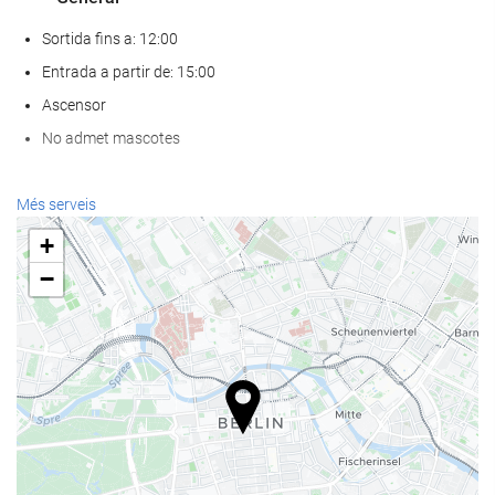
Sortida fins a: 12:00
Entrada a partir de: 15:00
Ascensor
No admet mascotes
Serveis de recepci?
Més serveis
Recepció 24 hores
+
Guardaequipatges
−
Menjar i beguda
Restaurant a la carta
Bar
Benestar