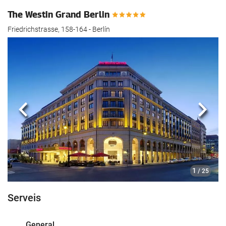
The Westin Grand Berlin
Friedrichstrasse, 158-164 - Berlín
Anterior
Segü
1
/ 25
Serveis
General