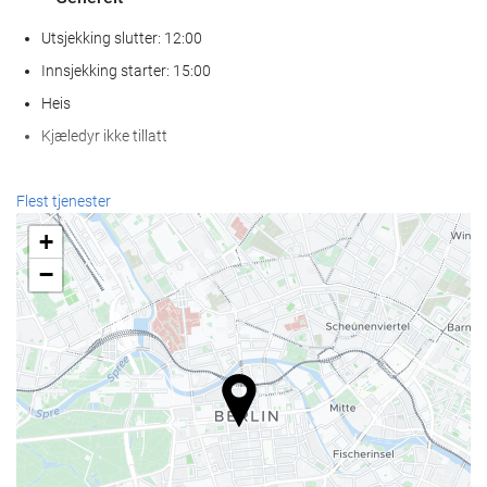
Utsjekking slutter: 12:00
Innsjekking starter: 15:00
Heis
Kjæledyr ikke tillatt
Resepsjonstjenester
Flest tjenester
Døgnåpen resepsjon
+
Bagasjeoppbevaring
−
Mat og Drikke
À la carte-restaurant
Bar
Velvære