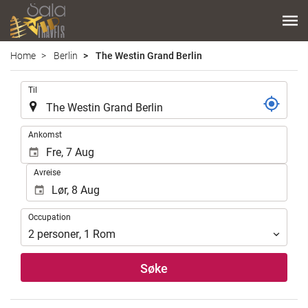
Home
Berlin
The Westin Grand Berlin
.
Til
.
Ankomst
Avreise
Occupation
Occupation
2
personer
,
1
Rom
Søke