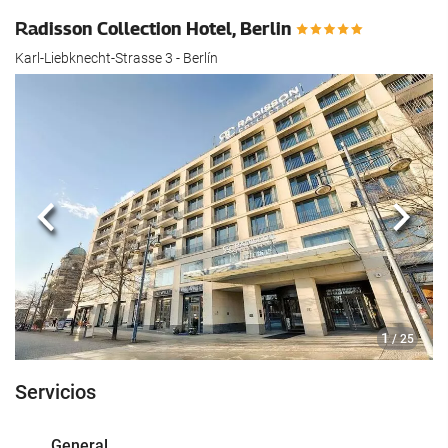
Radisson Collection Hotel, Berlin
Karl-Liebknecht-Strasse 3 - Berlín
Anterior
Sigui
1
/ 25
Servicios
General