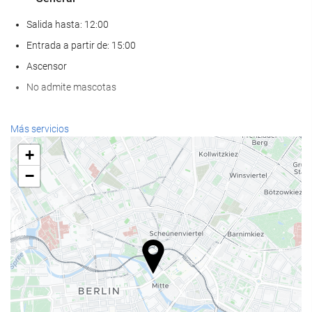
Salida hasta: 12:00
Entrada a partir de: 15:00
Ascensor
No admite mascotas
Servicios de recepción
Más servicios
Recepción 24 horas
+
Guardaequipaje
−
Comida y bebida
Restaurante a la carta
Bar
Bienestar