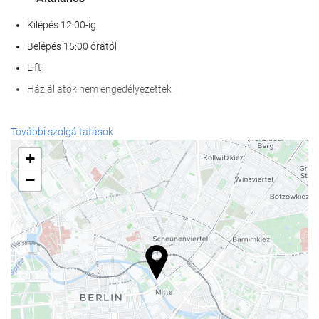
Kilépés 12:00-ig
Belépés 15:00 órától
Lift
Háziállatok nem engedélyezettek
Recepció szolgáltatások
További szolgáltatások
24 órás recepció
+
poggyászmegőrzés
−
Étel és ital
À la carte étterem
Bár
Wellness