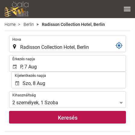
Home
Berlin
Radisson Collection Hotel, Berlin
.
Hova
.
Érkezés napja
Kijelentkezés napja
Kihasználtság
Kihasználtság
2
személyek
,
1
Szoba
Keresés