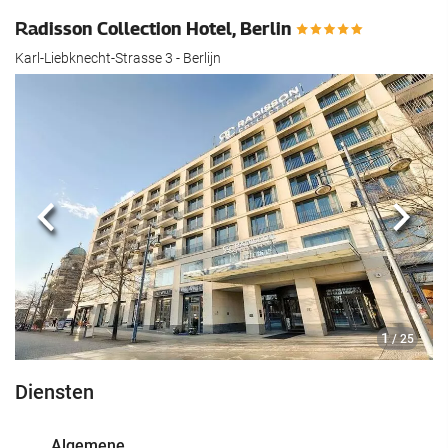
Radisson Collection Hotel, Berlin
Karl-Liebknecht-Strasse 3 - Berlijn
Vorige
Volg
1
/ 25
Diensten
Algemene