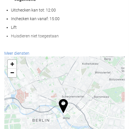
Uitchecken kan tot: 12:00
Inchecken kan vanaf: 15:00
Lift
Huisdieren niet toegestaan
Receptiediensten
Meer diensten
24-uursreceptie
+
Bagageopslag
−
Eten en drinken
À-la-carterestaurant
Bar
Wellness