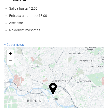
Salida hasta: 12:00
Entrada a partir de: 15:00
Ascensor
No admite mascotas
Servicios de recepción
Más servicios
Recepción 24 horas
+
Guardaequipaje
−
Comida y bebida
Restaurante a la carta
Bar
Bienestar