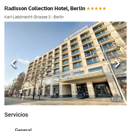
Radisson Collection Hotel, Berlin
Karl-Liebknecht-Strasse 3 - Berlín
Anterior
Sigui
1
/ 25
Servicios
General