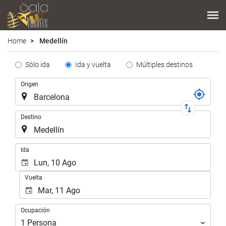
Home
Medellín
Tipo
Sólo ida
Ida y vuelta
Múltiples destinos
de
Trayecto
Origen
Trayecto
Destino
.
Ida
Vuelta
Ocupación
Ocupación
1
Persona