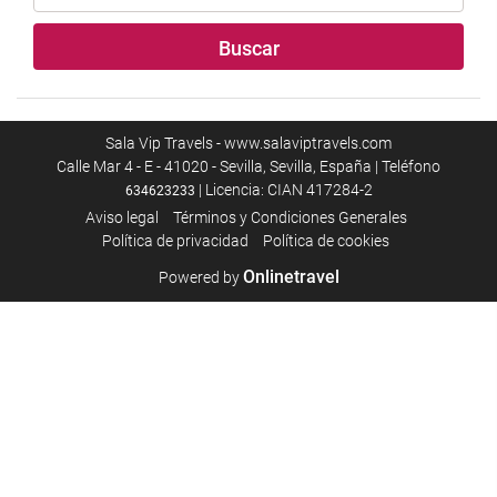
Buscar
Sala Vip Travels - www.salaviptravels.com
Calle Mar 4 - E - 41020 - Sevilla, Sevilla, España | Teléfono
| Licencia: CIAN 417284-2
634623233
Aviso legal
Términos y Condiciones Generales
Política de privacidad
Política de cookies
Onlinetravel
Powered by