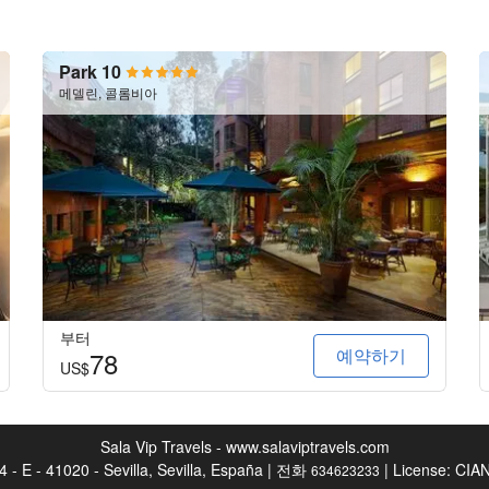
Park 10
메델린, 콜롬비아
부터
예약하기
78
US$
Sala Vip Travels - www.salaviptravels.com
4 - E - 41020 - Sevilla, Sevilla, España | 전화
| License: CIA
634623233