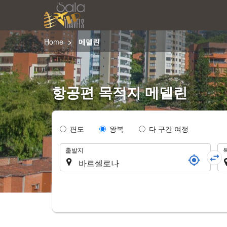
Home
메델린
항공편 목적지 메델린
Tipo
편도
왕복
다 구간 여정
de
여
Trayecto
출발지
행