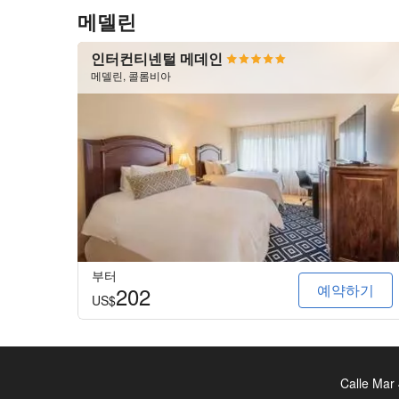
메델린
인터컨티넨털 메데인
메델린, 콜롬비아
부터
예약하기
202
US$
Calle Mar 