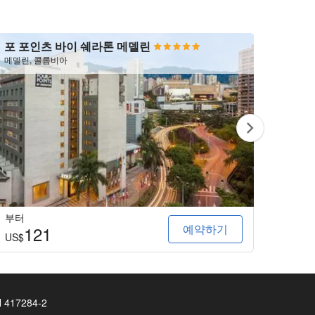
포 포인츠 바이 쉐라톤 메델린
호텔 
메델린, 콜롬비아
메델린,
부터
부터
예약하기
121
9
US$
US$
N 417284-2