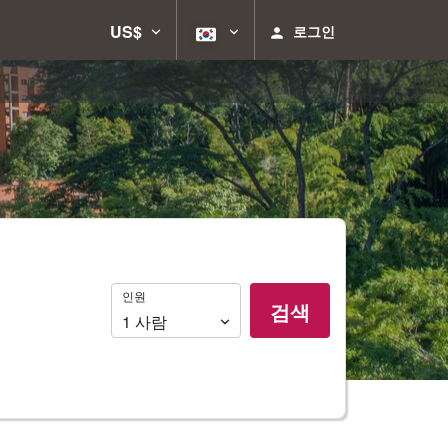
US$
로그인
인
인원
검색
원
1
사람