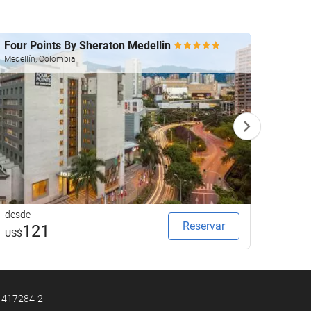
Four Points By Sheraton Medellin
Dann 
Medellín, Colombia
Medellí
desde
desde
Reservar
121
9
US$
US$
N 417284-2