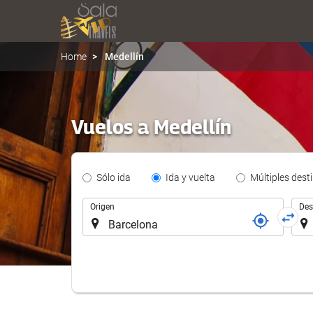
Home
Medellín
Vuelos a Medellín
Tipo
Sólo ida
Ida y vuelta
Múltiples dest
de
Trayecto
Trayecto
Origen
Des