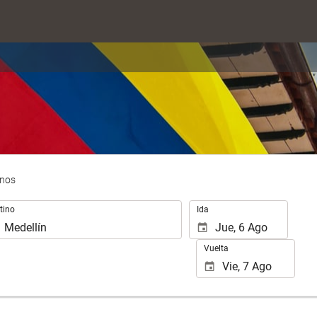
inos
.
tino
Ida
Vuelta