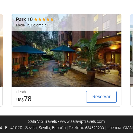
Park 10
Medellín, Colombia
desde
Reservar
78
US$
Sala Vip Travels - www.salaviptravels.com
4 - E - 41020 - Sevilla, Sevilla, España | Teléfono
| Licencia: CIA
634623233