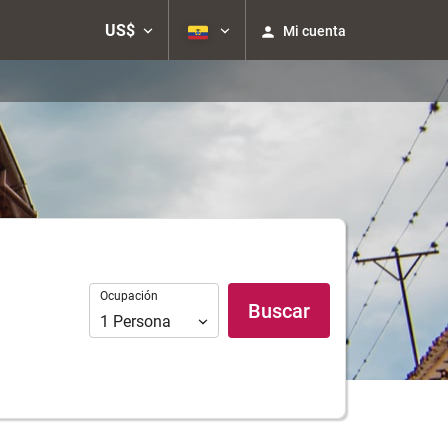
US$
Mi cuenta
Ocupación
Ocupación
Buscar
1
Persona