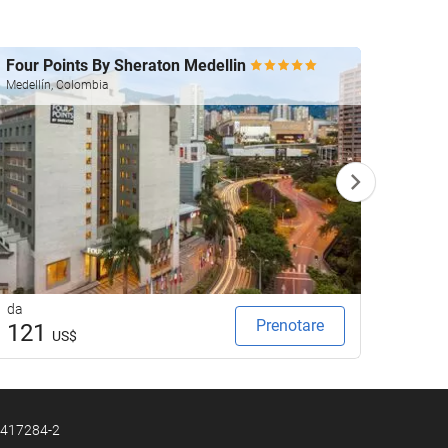
Four Points By Sheraton Medellin
Dann 
Medellín, Colombia
Medellí
da
da
Prenotare
121
92
US$
U
N 417284-2