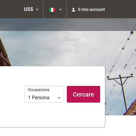
US$
Il mio account
Occupazione
Occupazione
Cercare
1
Persona