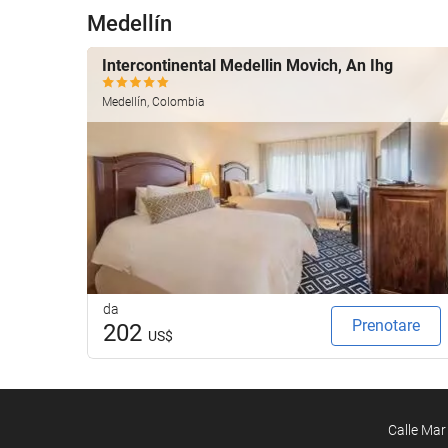
Medellín
Intercontinental Medellin Movich, An Ihg
Medellín, Colombia
da
Prenotare
202
US$
Calle Mar 