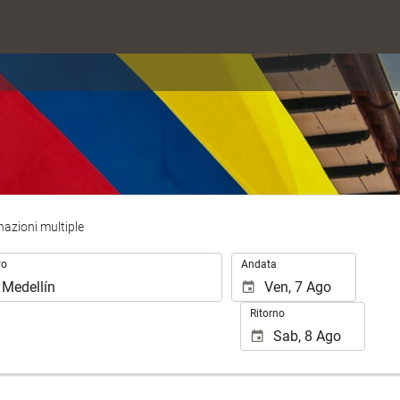
nazioni multiple
.
vo
Andata
Ritorno