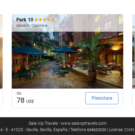
Park 10
Medellín, Colombia
da
Prenotare
78
US$
Sala Vip Travels - www.salaviptravels.com
4 - E - 41020 - Sevilla, Sevilla, España | Telefono
| License: CIA
634623233