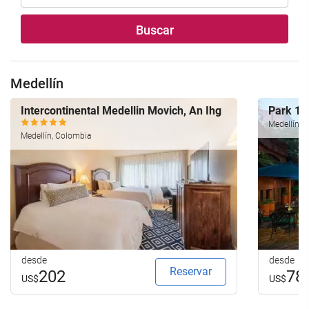
Buscar
Medellín
Intercontinental Medellin Movich, An Ihg
Park 1
Medellín, 
Medellín, Colombia
desde
desde
Reservar
202
78
US$
US$