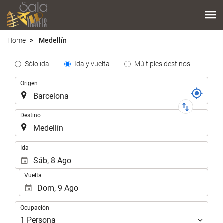
Home
Medellín
Tipo
Sólo ida
Ida y vuelta
Múltiples destinos
de
Trayecto
Origen
Trayecto
Destino
.
Ida
Vuelta
Ocupación
Ocupación
1
Persona