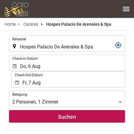
Home
Caceres
Hospes Palacio De Arenales & Spa
.
Reiseziel
.
Check-in Datum
Check-Out-Datum
Belegung
Belegung
2
Personen
,
1
Zimmer
Suchen