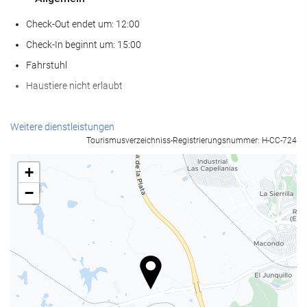
Check-Out endet um: 12:00
Check-In beginnt um: 15:00
Fahrstuhl
Haustiere nicht erlaubt
Nahrungsmittel und Getränke
Weitere dienstleistungen
Tourismusverzeichniss-Registrierungsnummer: H-CC-724
À-la-carte-Restaurant
Bar
+
Café in der Unterkunft
−
Wellness
Spa
Dampfbad/Türkisches Bad
Sauna