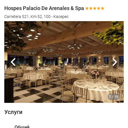
Hospes Palacio De Arenales & Spa
Carretera 521, Km 52, 100 - Касерес
Предыдущий
Сле
1
/ 15
Услуги
Общий