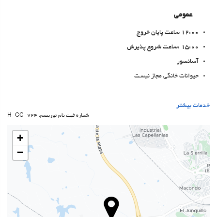
عمومی
12:00 ساعت پایان خروج
15:00 :ساعت شروع پذیرش
آسانسور
حیوانات خانگی مجاز نیست
غذا و نوشیدنی
خدمات بیشتر
شماره ثبت نام توریسم: H-CC-724
رستوران آلاکارته
بار
+
On-site coffee house
−
بهداشت و سلامتی
اسپا
Turkish/Steam Bath