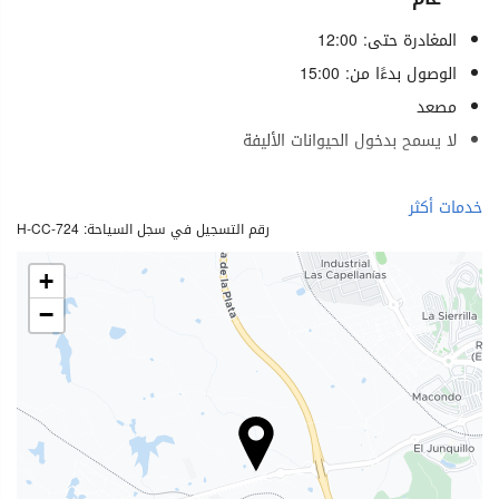
المغادرة حتى: 12:00
الوصول بدءًا من: 15:00
مصعد
لا يسمح بدخول الحيوانات الأليفة
الطعام والمشروبات
خدمات أكثر
رقم التسجيل في سجل السياحة: H-CC-724
مطعم (حسب الطلب)
بار
+
مقهى في الموقع
−
الرفاهية
منتجع صحي (Spa)
حمام (بخار)
ساونا