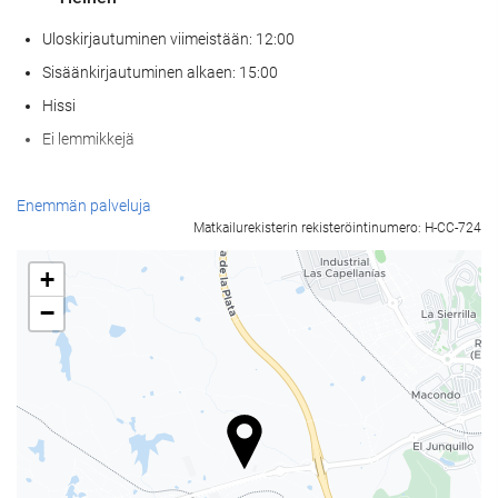
Uloskirjautuminen viimeistään: 12:00
Sisäänkirjautuminen alkaen: 15:00
Hissi
Ei lemmikkejä
Ruoka & juoma
Enemmän palveluja
Matkailurekisterin rekisteröintinumero: H-CC-724
À la carte -ravintola
Baari
+
Paikan päällä sijaitseva kahvila
−
Wellness
Kylpyläpalvelut
Höyrysauna / turkkilainen sauna
Sauna