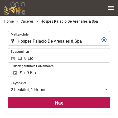
Home
Caceres
Hospes Palacio De Arenales & Spa
.
Matkakohde
.
Saapuminen
Uloskirjautumis Päivämäärä
Käyttöaste
Käyttöaste
2
henkilöt
,
1
Huone
Hae