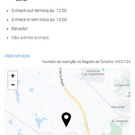
O check-out termina às: 12:00
O check-in tem início às: 15:00
Elevador
Não admite animais
Alimentação e bebidas
Mais serviços
Número de inscrição no Registo de Turismo: H-CC-724
Restaurante à la carte
Bar
+
Café/cafetaria no local
−
Bem-estar
Spa
Banho turco
Sauna