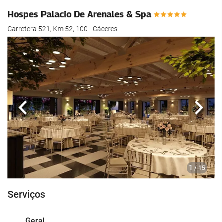
Hospes Palacio De Arenales & Spa
Carretera 521, Km 52, 100 - Cáceres
Anterior
Segui
1
/ 15
Serviços
Geral