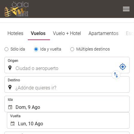
Hoteles
Vuelos
Vuelo + Hotel
Apartamentos
Esq
Tipo
Sólo ida
Ida y vuelta
Múltiples destinos
de
Trayecto
Origen
Trayecto
Destino
.
Ida
Vuelta