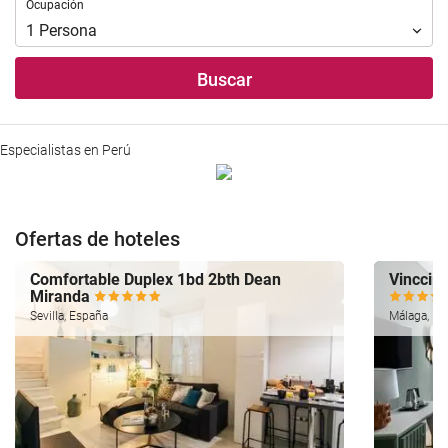
Ocupación
Ocupación
1
Persona
Buscar
Especialistas en Perú
Ofertas de hoteles
Comfortable Duplex 1bd 2bth Dean
Vincci S
Miranda
Sevilla, España
Málaga, Es