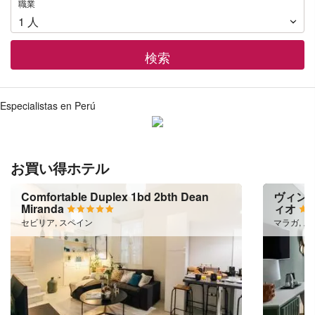
職
職業
業
1
人
検索
Especialistas en Perú
お買い得ホテル
Comfortable Duplex 1bd 2bth Dean
ヴィンチ
Miranda
ィオ
セビリア, スペイン
マラガ, 