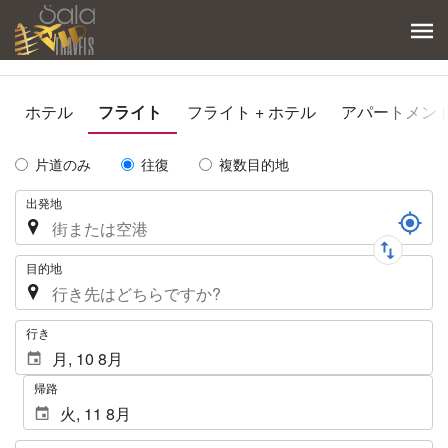
ホテル
フライト
フライト + ホテル
アパートメン
Tipo
片道のみ
往復
複数目的地
de
航
出発地
Trayecto
路
目的地
.
行き
帰路