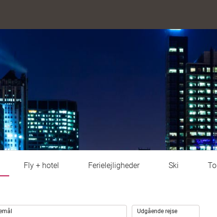
Fly + hotel
Ferielejligheder
Ski
To
.
semål
Udgående rejse