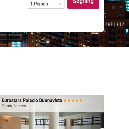
Søgning
1
Person
Eurostars Palacio Buenavista
Hospe
Toledo, Spanien
Cáceres