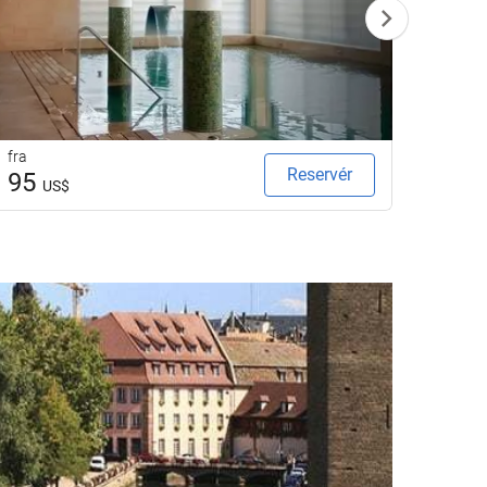
fra
fra
Reservér
95
12
US$