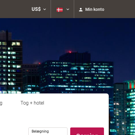
US$
Min konto
g
Tog + hotel
Belægning
Belægning