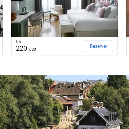
fra
Reservér
220
US$