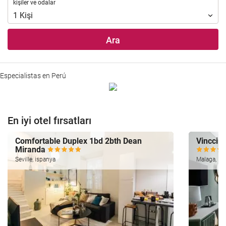
kişiler
kişiler ve odalar
ve
1
Kişi
odalar
Ara
Especialistas en Perú
En iyi otel fırsatları
Comfortable Duplex 1bd 2bth Dean
Vincci S
Miranda
Seville, ispanya
Malaga, is