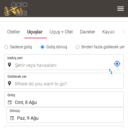
Oteller
Uçuşlar
Uçuş + Otel
Daireler
Kayak
Tre
Tipo
Sadece gidiş
Gidiş dönüş
Birden fazla gidilecek yer
de
Yolculuk
kalkiş yeri
Trayecto
Gidilecek yer
.
Gidiş
Dönüş