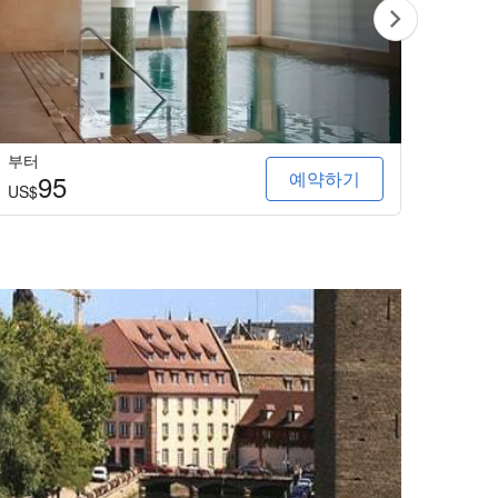
부터
부터
예약하기
95
1
US$
US$