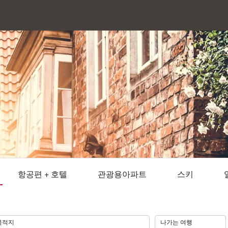
항공편 + 호텔
관광용아파트
스키
.
목적지
나가는 여행