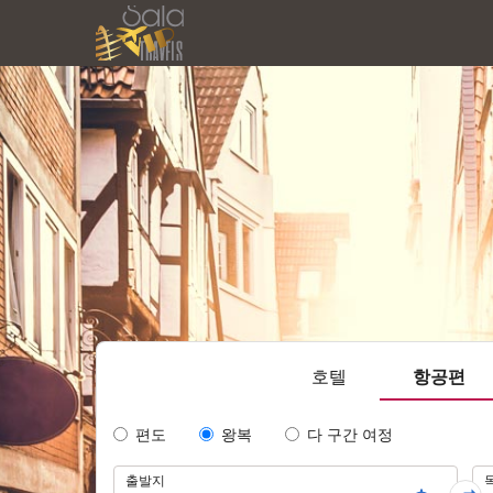
호텔
항공편
Tipo
편도
왕복
다 구간 여정
de
여
Trayecto
출발지