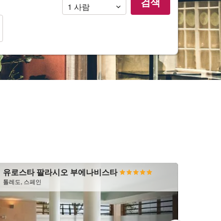
검색
원
1
사람
유로스타 팔라시오 부에나비스타
Hosp
톨레도, 스페인
카세레스