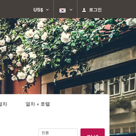
US$
로그인
열차
열차 + 호텔
인
인원