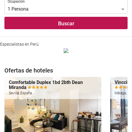
Ocupación
Ocupación
1
Persona
Buscar
Especialistas en Perú
Ofertas de hoteles
Comfortable Duplex 1bd 2bth Dean
Vincci S
Miranda
Sevilla, España
Málaga, Es