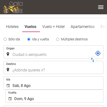
Hoteles
Vuelos
Vuelo + Hotel
Apartamentos
Esq
Tipo
Sólo ida
Ida y vuelta
Múltiples destinos
de
Trayecto
Origen
Trayecto
Destino
.
Ida
Vuelta