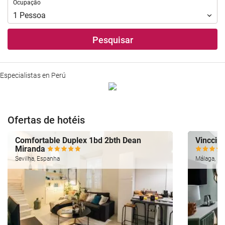
Ocupação
Ocupação
1
Pessoa
Pesquisar
Especialistas en Perú
Ofertas de hotéis
Comfortable Duplex 1bd 2bth Dean
Vincci S
Miranda
Sevilha, Espanha
Málaga, Es