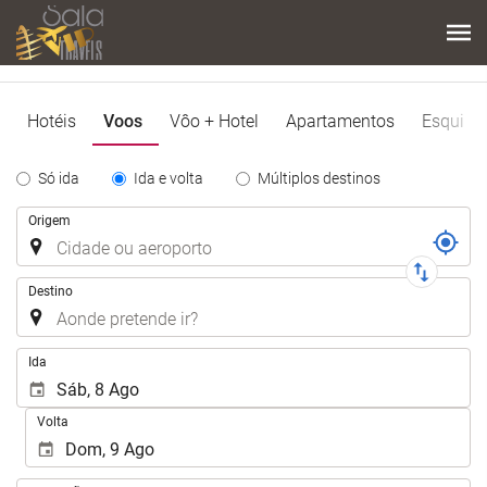
Hotéis
Voos
Vôo + Hotel
Apartamentos
Esqui
Tipo
Só ida
Ida e volta
Múltiplos destinos
de
Trajecto
Origem
Trayecto
Destino
.
Ida
Volta